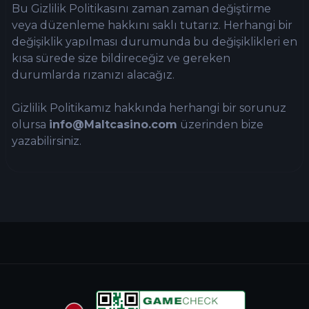
Bu Gizlilik Politikasını zaman zaman değiştirme
veya düzenleme hakkını saklı tutarız. Herhangi bir
değişiklik yapılması durumunda bu değişiklikleri en
kısa sürede size bildireceğiz ve gereken
durumlarda rızanızı alacağız.
Gizlilik Politikamız hakkında herhangi bir sorunuz
olursa
info@Maltcasino.com
üzerinden bize
yazabilirsiniz.