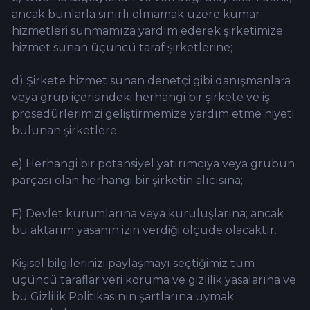
ancak bunlarla sınırlı olmamak üzere kumar
hizmetleri sunmamıza yardım ederek şirketimize
hizmet sunan üçüncü taraf şirketlerine;
d) Şirkete hizmet sunan denetçi gibi danışmanlara
veya grup içerisindeki herhangi bir şirkete ve iş
prosedürlerimizi geliştirmemize yardım etme niyeti
bulunan şirketlere;
e) Herhangi bir potansiyel yatırımcıya veya grubun
parçası olan herhangi bir şirketin alıcısına;
F) Devlet kurumlarına veya kuruluşlarına; ancak
bu aktarım yasanın izin verdiği ölçüde olacaktır.
Kişisel bilgilerinizi paylaşmayı seçtiğimiz tüm
üçüncü taraflar veri koruma ve gizlilik yasalarına ve
bu Gizlilik Politikasının şartlarına uymak