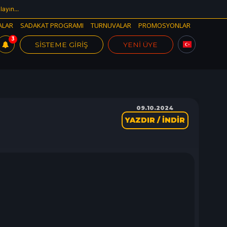
ayın...
ALAR
SADAKAT PROGRAMI
TURNUVALAR
PROMOSYONLAR
3
SİSTEME GİRİŞ
YENİ ÜYE
09.10.2024
YAZDIR / İNDİR