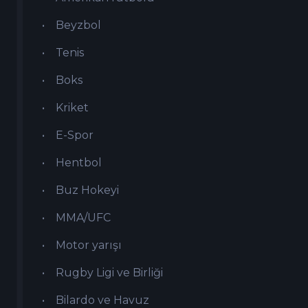
• Beyzbol
• Tenis
• Boks
• Kriket
• E-Spor
• Hentbol
• Buz Hokeyi
• MMA/UFC
• Motor yarışı
• Rugby Ligi ve Birliği
• Bilardo ve Havuz