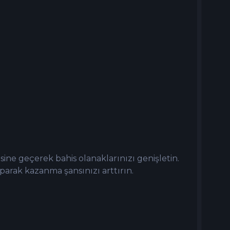
sine geçerek bahis olanaklarınızı genişletin.
parak kazanma şansınızı arttırın.