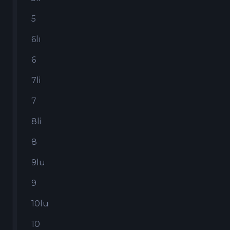
5
6lı
6
7li
7
8li
8
9lu
9
10lu
10