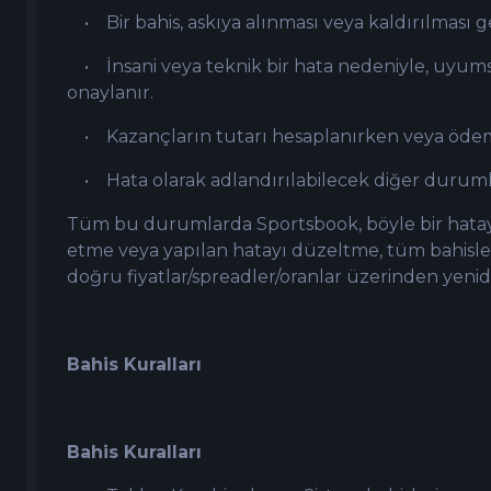
• Bir bahis, askıya alınması veya kaldırılması g
• İnsani veya teknik bir hata nedeniyle, uyumsuz
onaylanır.
• Kazançların tutarı hesaplanırken veya ödeme 
• Hata olarak adlandırılabilecek diğer duruml
Tüm bu durumlarda Sportsbook, böyle bir hatayı
etme veya yapılan hatayı düzeltme, tüm bahisle
doğru fiyatlar/spreadler/oranlar üzerinden yeni
Bahis Kuralları
Bahis Kuralları