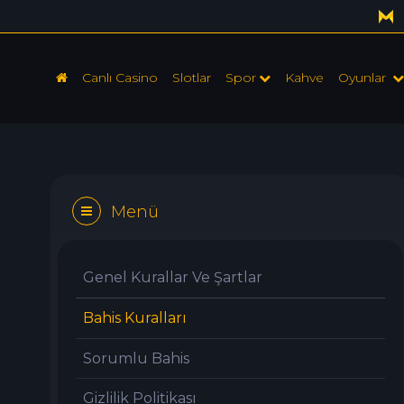
Canlı Casino
Slotlar
Spor
Kahve
Oyunlar
Gizlilik
EN
TR
"PT",
Menü
RETURNURL
=
VIEWBAG.RETURNURL
Genel Kurallar Ve Şartlar
})">PT
Bahis Kuralları
Ana
Sorumlu Bahis
Sayfa
Canlı
Gizlilik Politikası