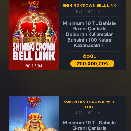
SHINING CROWN BELL LINK
EGT DIGITAL
Minimum 10 TL Bahisle
Ekranı Çanlarla
Dolduran Kullanıcılar
Bahsinin 100 Katını
Kazanacaktır.
ÖDÜL
250.000,00₺
SWORD AND CROWN BELL
LINK
EGT DIGITAL
Minimum 10 TL Bahisle
Ekranı Çanlarla