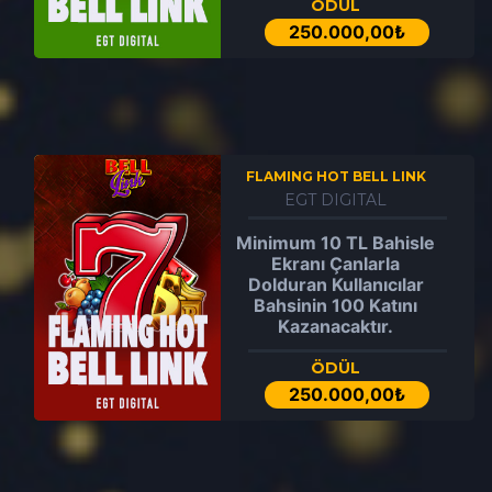
ÖDÜL
250.000,00₺
FLAMING HOT BELL LINK
EGT DIGITAL
Minimum 10 TL Bahisle
Ekranı Çanlarla
Dolduran Kullanıcılar
Bahsinin 100 Katını
Kazanacaktır.
ÖDÜL
250.000,00₺