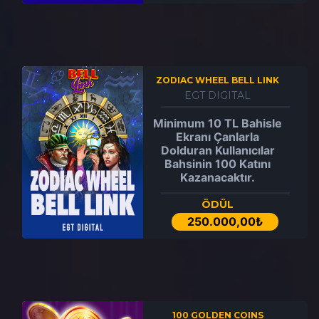
ZODIAC WHEEL BELL LINK
EGT DIGITAL
Minimum 10 TL Bahisle
Ekranı Çanlarla
Dolduran Kullanıcılar
Bahsinin 100 Katını
Kazanacaktır.
ÖDÜL
250.000,00₺
100 GOLDEN COINS