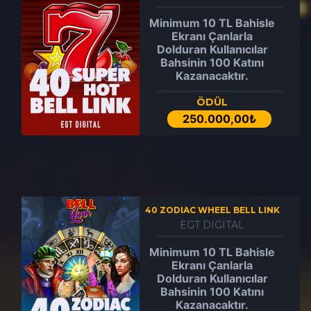
Minimum 10 TL Bahisle
Ekranı Çanlarla
Dolduran Kullanıcılar
Bahsinin 100 Katını
Kazanacaktır.
ÖDÜL
250.000,00₺
40 ZODIAC WHEEL BELL LINK
EGT DIGITAL
Minimum 10 TL Bahisle
Ekranı Çanlarla
Dolduran Kullanıcılar
Bahsinin 100 Katını
Kazanacaktır.