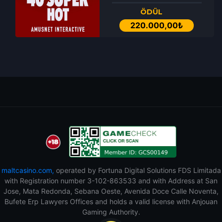
ÖDÜL
220.000,00₺
maltcasino.com,
operated by Fortuna Digital Solutions FDS Limitada
with Registration number 3-102-863533 and with Address at San
Jose, Mata Redonda, Sebana Oeste, Avenida Doce Calle Noventa,
Bufete Erp Lawyers Offices and holds a valid license with Anjouan
Gaming Authority.