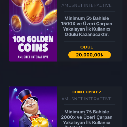
AMUSNET INTERACTIVE
Minimum 5₺ Bahisle
1500X ve Üzeri Çarpan
Yakalayan İlk Kullanıcı
Ödülü Kazanacaktır.
ÖDÜL
20.000,00₺
COIN GOBBLER
AMUSNET INTERACTIVE
Minimum 7₺ Bahisle
2000x ve Üzeri Çarpan
Yakalayan İlk Kullanıcı