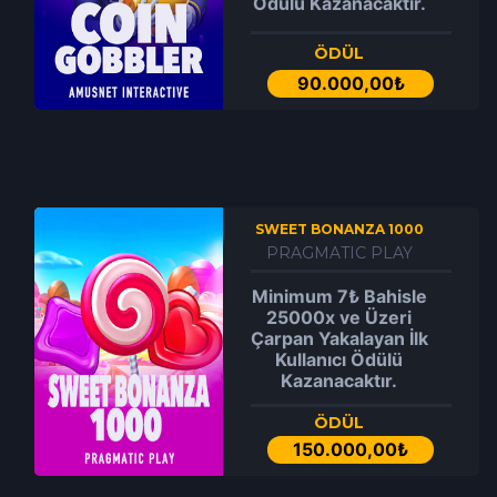
Ödülü Kazanacaktır.
ÖDÜL
90.000,00₺
SWEET BONANZA 1000
PRAGMATIC PLAY
Minimum 7₺ Bahisle
25000x ve Üzeri
Çarpan Yakalayan İlk
Kullanıcı Ödülü
Kazanacaktır.
ÖDÜL
150.000,00₺