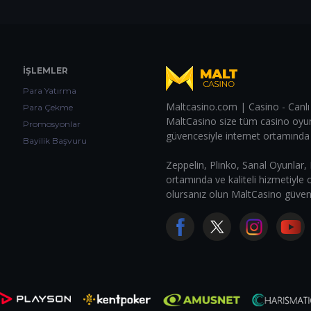
İŞLEMLER
Para Yatırma
Maltcasino.com | Casino - Canlı
Para Çekme
MaltCasino size tüm casino oyun
Promosyonlar
güvencesiyle internet ortamında
Bayilik Başvuru
Zeppelin, Plinko, Sanal Oyunlar,
ortamında ve kaliteli hizmetiyle 
olursanız olun MaltCasino güven